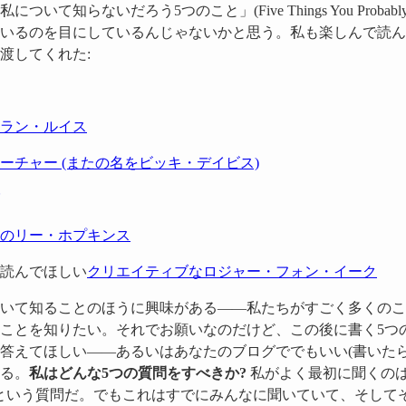
知らないだろう5つのこと」(Five Things You Probably Don'
いるのを目にしているんじゃないかと思う。私も楽しんで読ん
渡してくれた:
ラン・ルイス
ーチャー (またの名をビッキ・デイビス)
のリー・ホプキンス
読んでほしい
クリエイティブなロジャー・フォン・イーク
いて知ることのほうに興味がある——私たちがすごく多くのこ
ことを知りたい。それでお願いなのだけど、この後に書く5つ
答えてほしい——あるいはあなたのブログででもいい(書いたら
る。
私はどんな5つの質問をすべきか?
私がよく最初に聞くの
という質問だ。でもこれはすでにみんなに聞いていて、そして