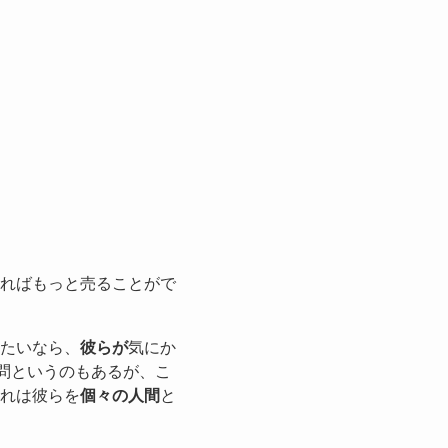
ればもっと売ることがで
たいなら、
彼らが
気にか
問というのもあるが、こ
れは彼らを
個々の人間
と