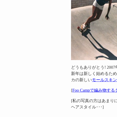
どうもありがとう! 20
新年は新しく始めるため
カの新しい
モールスキン
[
Foo Campで編み物す
[私の写真の方はあまり
ヘアスタイル･･･]