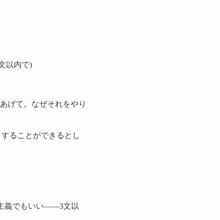
文以内で)
つあげて。なぜそれをやり
りすることができるとし
も主義でもいい——3文以